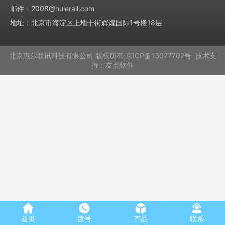
邮件：2008@huierall.com
地址：北京市海淀区上地十街辉煌国际1号楼18层
北京惠尔联讯科技有限公司
版权所有
京ICP备13027702号
技术支
持：
友点软件
首页
拨号
产品
联系