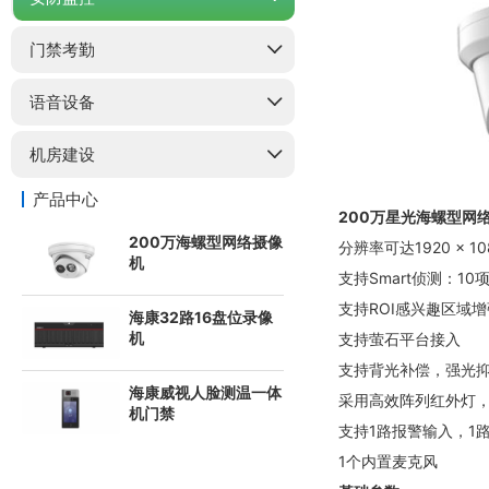
门禁考勤
语音设备
机房建设
产品中心
200万星光海螺型网
200万海螺型网络摄像
分辨率可达1920 × 
机
支持Smart侦测：
支持ROI感兴趣区域增
海康32路16盘位录像
机
支持萤石平台接入
支持背光补偿，强光抑
海康威视人脸测温一体
采用高效阵列红外灯，
机门禁
支持1路报警输入，1路
1个内置麦克风